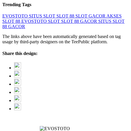
Trending Tags
EVOSTOTO
SITUS SLOT
SLOT 88
SLOT GACOR
AKSES
SLOT 88
EVOSTOTO SLOT
SLOT 88 GACOR
SITUS SLOT
88 GACOR
The links above have been automatically generated based on tag
usage by third-party designers on the TeePublic platform.
Share this design: