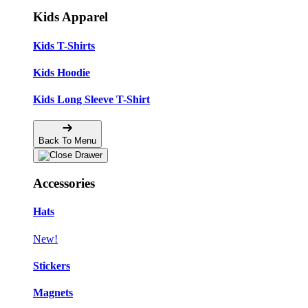
Kids Apparel
Kids T-Shirts
Kids Hoodie
Kids Long Sleeve T-Shirt
Back To Menu
Accessories
Hats
New!
Stickers
Magnets