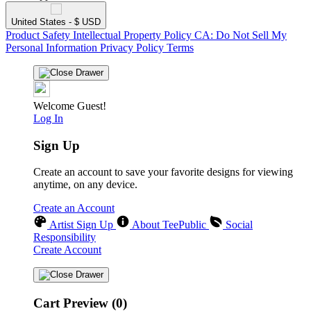
United States - $ USD
Product Safety
Intellectual Property Policy
CA: Do Not Sell My
Personal Information
Privacy Policy
Terms
Welcome Guest!
Log In
Sign Up
Create an account to save your favorite designs for viewing
anytime, on any device.
Create an Account
Artist Sign Up
About TeePublic
Social
Responsibility
Create Account
Cart Preview (0)