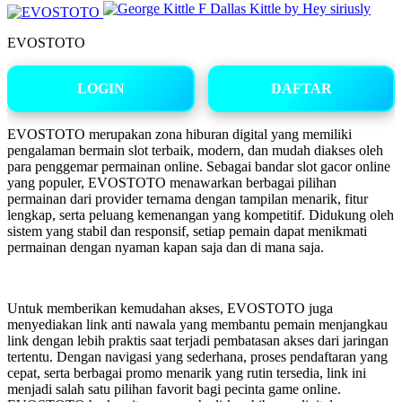
EVOSTOTO
LOGIN
DAFTAR
EVOSTOTO merupakan zona hiburan digital yang memiliki
pengalaman bermain slot terbaik, modern, dan mudah diakses oleh
para penggemar permainan online. Sebagai bandar slot gacor online
yang populer, EVOSTOTO menawarkan berbagai pilihan
permainan dari provider ternama dengan tampilan menarik, fitur
lengkap, serta peluang kemenangan yang kompetitif. Didukung oleh
sistem yang stabil dan responsif, setiap pemain dapat menikmati
permainan dengan nyaman kapan saja dan di mana saja.
Untuk memberikan kemudahan akses, EVOSTOTO juga
menyediakan link anti nawala yang membantu pemain menjangkau
link dengan lebih praktis saat terjadi pembatasan akses dari jaringan
tertentu. Dengan navigasi yang sederhana, proses pendaftaran yang
cepat, serta berbagai promo menarik yang rutin tersedia, link ini
menjadi salah satu pilihan favorit bagi pecinta game online.