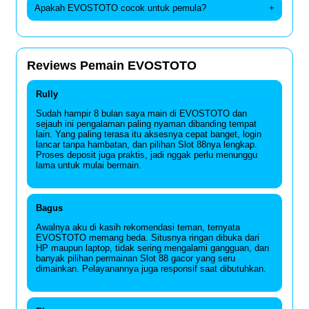
Apakah EVOSTOTO cocok untuk pemula?
+
Reviews Pemain EVOSTOTO
Rully
Sudah hampir 8 bulan saya main di EVOSTOTO dan
sejauh ini pengalaman paling nyaman dibanding tempat
lain. Yang paling terasa itu aksesnya cepat banget, login
lancar tanpa hambatan, dan pilihan Slot 88nya lengkap.
Proses deposit juga praktis, jadi nggak perlu menunggu
lama untuk mulai bermain.
Bagus
Awalnya aku di kasih rekomendasi teman, ternyata
EVOSTOTO memang beda. Situsnya ringan dibuka dari
HP maupun laptop, tidak sering mengalami gangguan, dan
banyak pilihan permainan Slot 88 gacor yang seru
dimainkan. Pelayanannya juga responsif saat dibutuhkan.