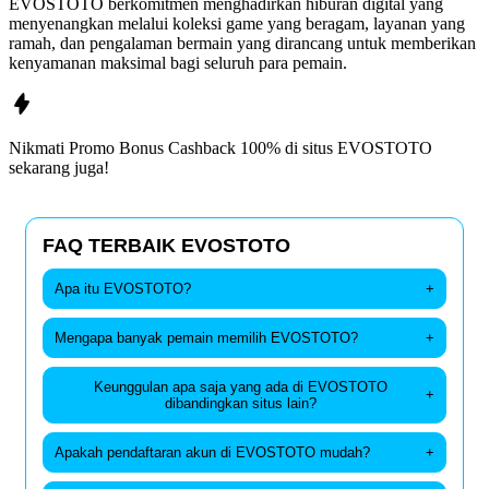
EVOSTOTO berkomitmen menghadirkan hiburan digital yang
menyenangkan melalui koleksi game yang beragam, layanan yang
ramah, dan pengalaman bermain yang dirancang untuk memberikan
kenyamanan maksimal bagi seluruh para pemain.
Nikmati Promo Bonus Cashback 100% di situs
EVOSTOTO
sekarang juga!
FAQ TERBAIK EVOSTOTO
Apa itu EVOSTOTO?
+
Mengapa banyak pemain memilih EVOSTOTO?
+
Keunggulan apa saja yang ada di EVOSTOTO
+
dibandingkan situs lain?
Apakah pendaftaran akun di EVOSTOTO mudah?
+